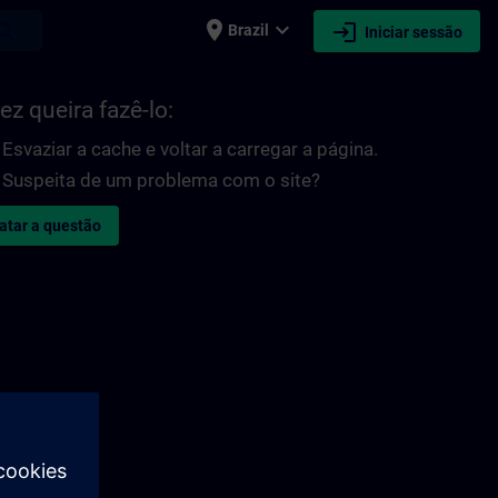
place
expand_more
login
earch
Brazil
Iniciar sessão
ez queira fazê-lo:
Esvaziar a cache e voltar a carregar a página.
Suspeita de um problema com o site?
atar a questão