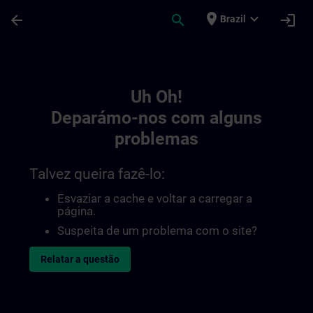
Avançar para Conteúdo Principal
Página carregada
place
expand_more
arrow_back
search
login
Brazil
Toc | SITRAIN
Uh Oh!
Deparámo-nos com alguns
problemas
Talvez queira fazê-lo:
Esvaziar a cache e voltar a carregar a
página.
Suspeita de um problema com o site?
Relatar a questão