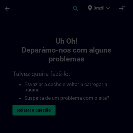
Avançar para Conteúdo Principal
Página carregada
place
expand_more
arrow_back
search
login
Brazil
Toc | SITRAIN
Uh Oh!
Deparámo-nos com alguns
problemas
Talvez queira fazê-lo:
Esvaziar a cache e voltar a carregar a
página.
Suspeita de um problema com o site?
Relatar a questão