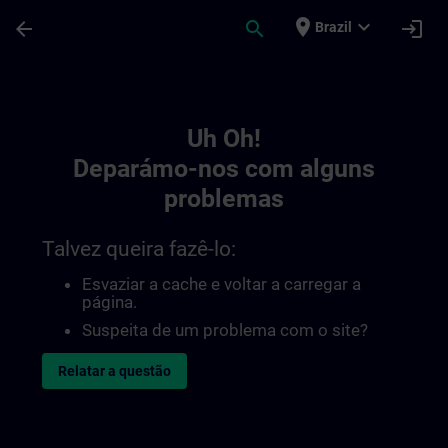
Avançar para Conteúdo Principal
Página carregada
place
expand_more
arrow_back
search
login
Brazil
Toc | SITRAIN
Uh Oh!
Deparámo-nos com alguns
problemas
Talvez queira fazê-lo:
Esvaziar a cache e voltar a carregar a
página.
Suspeita de um problema com o site?
Relatar a questão