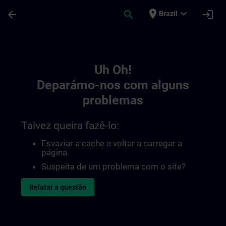
Avançar para Conteúdo Principal
Página carregada
place
expand_more
arrow_back
search
login
Brazil
Toc | SITRAIN
Uh Oh!
Deparámo-nos com alguns
problemas
Talvez queira fazê-lo:
Esvaziar a cache e voltar a carregar a
página.
Suspeita de um problema com o site?
Relatar a questão