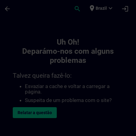
Avançar para Conteúdo Principal
Página carregada
place
expand_more
arrow_back
search
login
Brazil
Toc | SITRAIN
Uh Oh!
Deparámo-nos com alguns
problemas
Talvez queira fazê-lo:
Esvaziar a cache e voltar a carregar a
página.
Suspeita de um problema com o site?
Relatar a questão