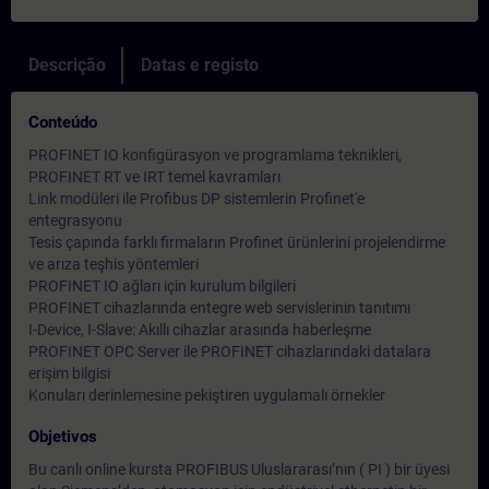
Descrição
Datas e registo
Conteúdo
PROFINET IO konfigürasyon ve programlama teknikleri,
PROFINET RT ve IRT temel kavramları
Link modüleri ile Profibus DP sistemlerin Profinet'e
entegrasyonu
Tesis çapında farklı firmaların Profinet ürünlerini projelendirme
ve arıza teşhis yöntemleri
PROFINET IO ağları için kurulum bilgileri
PROFINET cihazlarında entegre web servislerinin tanıtımı
I-Device, I-Slave: Akıllı cihazlar arasında haberleşme
PROFINET OPC Server ile PROFINET cihazlarındaki datalara
erişim bilgisi
Konuları derinlemesine pekiştiren uygulamalı örnekler
Objetivos
Bu canlı online kursta PROFIBUS Uluslararası’nın ( PI ) bir üyesi