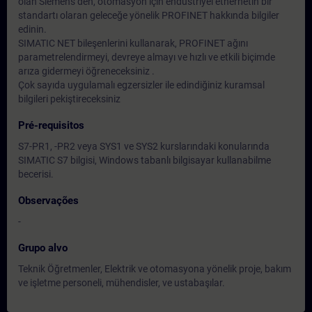
olan Siemens’den, otomasyon için endüstriyel ethernetin bir
standartı olaran geleceğe yönelik PROFINET hakkında bilgiler
edinin.
SIMATIC NET bileşenlerini kullanarak, PROFINET ağını
parametrelendirmeyi, devreye almayı ve hızlı ve etkili biçimde
arıza gidermeyi öğreneceksiniz .
Çok sayıda uygulamalı egzersizler ile edindiğiniz kuramsal
bilgileri pekiştireceksiniz
Pré-requisitos
S7-PR1, -PR2 veya SYS1 ve SYS2 kurslarındaki konularında
SIMATIC S7 bilgisi, Windows tabanlı bilgisayar kullanabilme
becerisi.
Observações
-
Grupo alvo
Teknik Öğretmenler, Elektrik ve otomasyona yönelik proje, bakım
ve işletme personeli, mühendisler, ve ustabaşılar.