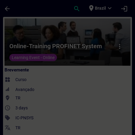
Avançar para Conteúdo Principal
Página carregada
place
expand_more
arrow_back
search
login
Brazil
Curso - Online-Training PROFINET System
Online-Training PROFINET System
more_vert
Learning Event - Online
Brevemente
widgets
Curso
Avançado
where_to_vote
TR
access_time
3 days
sell
IC-PNSYS
translate
TR