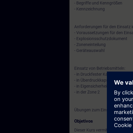
- Begriffe und Kenngrößen
- Kennzeichnung
Anforderungen für den Einsatz 
- Voraussetzungen für den Eins
- Explosionsschutzdokument
- Zoneneinteilung
- Geräteauswahl
Einsatz von Betriebsmitteln:
- in Druckfester Kapselung und 
- in Überdruckkapselung
- in Eigensicherheit (Eigensiche
- in der Zone 2
Übungen zum Einsatz
Objetivos
Dieser Kurs vermittelt Ihnen Gr