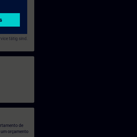
ice tätig sind.
artamento de
rá um orçamento