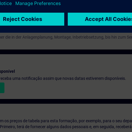
mer die in der Anlagenplanung, Montage, Inbetriebsetzung, bis hin zum Serv
sponível
e receba uma notificação assim que novas datas estiverem disponíveis.
m os preços de tabela para esta formação, por exemplo, para o seu dep
o. Primeiro, terá de fornecer alguns dados pessoais e, em seguida, recebe