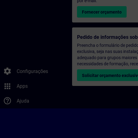
por e-mail.
Fornecer orçamento
Pedido de informações sob
Preencha o formulário de pedid
exclusiva, seja nas suas instala
adequado para grupos maiores (a
necessidades de formação, rec
settings
Configurações
Solicitar orçamento exclusi
apps
Apps
help_outline
Ajuda