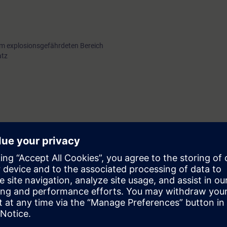
im explosionsgefährdeten Bereich
atz
erhöhte Sicherheit
re Feldbusse)
undkenntnisse des Explosionsschutzes.