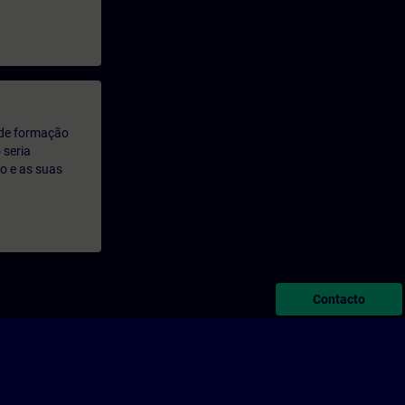
 de formação
 seria
o e as suas
Contacto