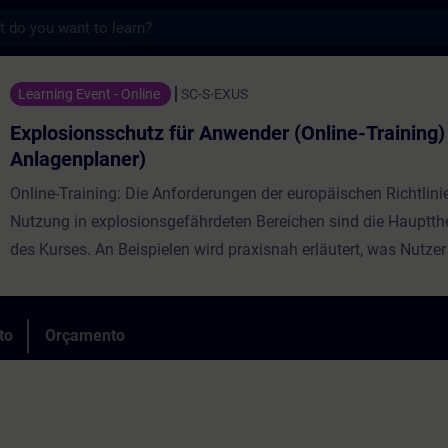
s
chutz für Anwender (Online-Training) (Ser
Learning Event - Online
SC-S-EXUS
Explosionsschutz für Anwender (Online-Training) 
Anlagenplaner)
Online-Training: Die Anforderungen der europäischen Richtlinien zur
Nutzung in explosionsgefährdeten Bereichen sind die Hauptt
des Kurses. An Beispielen wird praxisnah erläutert, was Nutzer
Planung, Installation, Inbetriebnahme und Wartung von Geräte
Komponenten, Gerätegruppen und Anlagen, die sich teilweise 
in explosionsfähigen Bereichen befinden, beachten müssen.
to
Orçamento