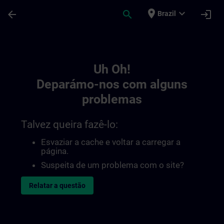
Avançar para Conteúdo Principal
Página carregada
place
expand_more
arrow_back
search
login
Brazil
Toc | SITRAIN
Uh Oh!
Deparámo-nos com alguns
problemas
Talvez queira fazê-lo:
Esvaziar a cache e voltar a carregar a
página.
Suspeita de um problema com o site?
Relatar a questão