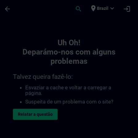
Avançar para Conteúdo Principal
Página carregada
place
expand_more
arrow_back
search
login
Brazil
Toc | SITRAIN
Uh Oh!
Deparámo-nos com alguns
problemas
Talvez queira fazê-lo:
Esvaziar a cache e voltar a carregar a
página.
Suspeita de um problema com o site?
Relatar a questão