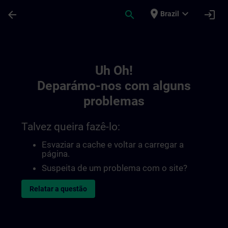
Avançar para Conteúdo Principal
Página carregada
place
expand_more
arrow_back
search
login
Brazil
Toc | SITRAIN
Uh Oh!
Deparámo-nos com alguns
problemas
Talvez queira fazê-lo:
Esvaziar a cache e voltar a carregar a
página.
Suspeita de um problema com o site?
Relatar a questão