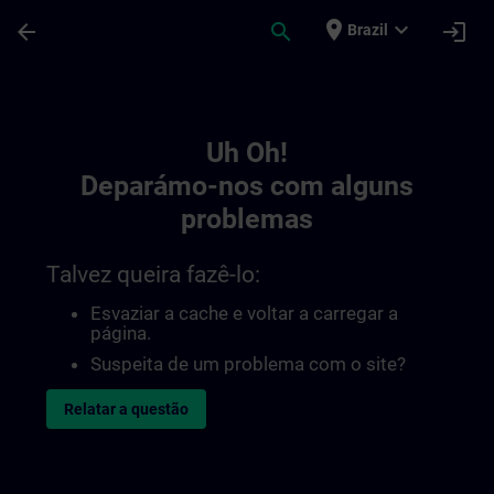
Avançar para Conteúdo Principal
Página carregada
place
expand_more
arrow_back
search
login
Brazil
Toc | SITRAIN
Uh Oh!
Deparámo-nos com alguns
problemas
Talvez queira fazê-lo:
Esvaziar a cache e voltar a carregar a
página.
Suspeita de um problema com o site?
Relatar a questão