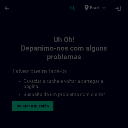
Avançar para Conteúdo Principal
Página carregada
place
expand_more
arrow_back
search
login
Brazil
Toc | SITRAIN
Uh Oh!
Deparámo-nos com alguns
problemas
Talvez queira fazê-lo:
Esvaziar a cache e voltar a carregar a
página.
Suspeita de um problema com o site?
Relatar a questão