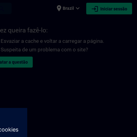
place
expand_more
login
earch
Brazil
Iniciar sessão
ez queira fazê-lo:
Esvaziar a cache e voltar a carregar a página.
Suspeita de um problema com o site?
atar a questão