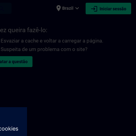
place
expand_more
login
earch
Brazil
Iniciar sessão
ez queira fazê-lo:
Esvaziar a cache e voltar a carregar a página.
Suspeita de um problema com o site?
atar a questão