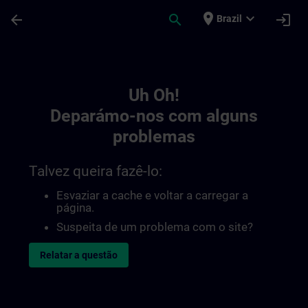
Avançar para Conteúdo Principal
Página carregada
place
expand_more
arrow_back
search
login
Brazil
Toc | SITRAIN
Uh Oh!
Deparámo-nos com alguns
problemas
Talvez queira fazê-lo:
Esvaziar a cache e voltar a carregar a
página.
Suspeita de um problema com o site?
Relatar a questão