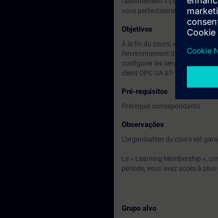
l'abonnement « Learning Members
vous perfectionner sur d'autres 
Objetivos
À la fin du cours, vous serez fa
l'environnement de l’automatisa
configurer les serveurs et clie
client OPC UA S7-1500.
Pré-requisitos
Prérequis correspondants
Observações
L’organisation du cours est garan
Le « Learning Membership », com
période, vous avez accès à plus 
Grupo alvo