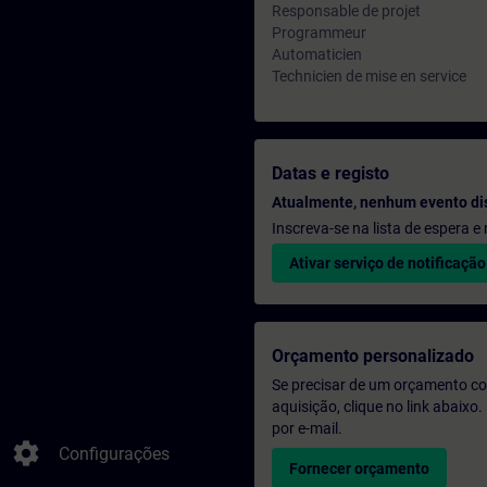
Responsable de projet
Programmeur
Automaticien
Technicien de mise en service
Datas e registo
Atualmente, nenhum evento di
Inscreva-se na lista de espera 
Ativar serviço de notificação
Orçamento personalizado
Se precisar de um orçamento co
aquisição, clique no link abaix
por e-mail.
settings
Configurações
Fornecer orçamento