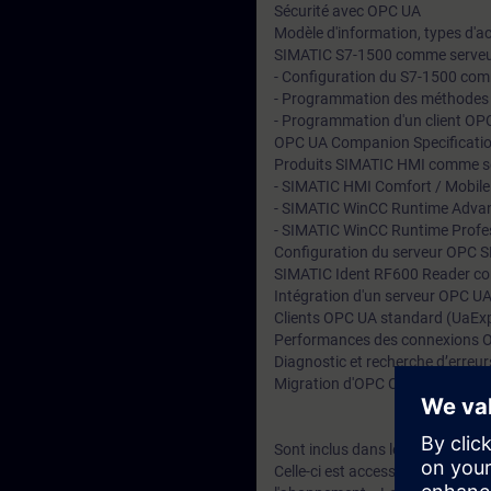
Sécurité avec OPC UA
Modèle d'information, types d'ac
SIMATIC S7-1500 comme serveur
- Configuration du S7-1500 co
- Programmation des méthode
- Programmation d'un client OP
OPC UA Companion Specification
Produits SIMATIC HMI comme se
- SIMATIC HMI Comfort / Mobile
- SIMATIC WinCC Runtime Adva
- SIMATIC WinCC Runtime Profe
Configuration du serveur OPC 
SIMATIC Ident RF600 Reader c
Intégration d'un serveur OPC UA
Clients OPC UA standard (UaExp
Performances des connexions 
Diagnostic et recherche d’erre
Migration d'OPC Classic vers O
Sont inclus dans le prix de la f
Celle-ci est accessible une sema