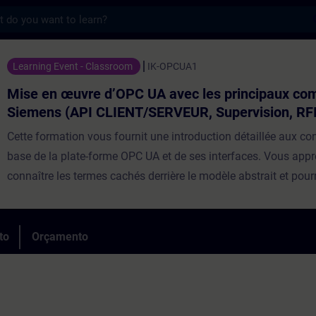
s
re d’OPC UA avec les principaux composa
Learning Event - Classroom
IK-OPCUA1
Mise en œuvre d’OPC UA avec les principaux co
Siemens (API CLIENT/SERVEUR, Supervision, RF
Cette formation vous fournit une introduction détaillée aux co
base de la plate-forme OPC UA et de ses interfaces. Vous app
connaître les termes cachés derrière le modèle abstrait et pourr
et les comprendre par des exercices avec divers clients OPC U
composants OPC UA réels. Vous apprendrez à connaître les pr
serveurs et clients OPC UA de la gamme de produits SIMATIC e
to
Orçamento
configurer et à les programmer dans des exercices. Un concept
cohérent vous conduit progressivement à un modèle de comm
basé uniquement sur la communication OPC UA.