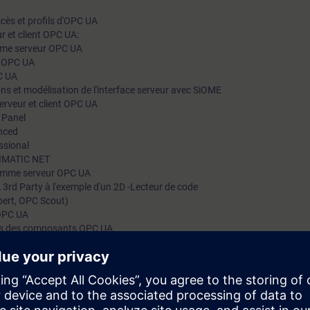
cès et profils d'OPC UA
 et client OPC UA:
mme serveur OPC UA
s OPC UA
C UA
s et modélisation de l'interface serveur avec SiOME
rveur et client OPC UA
 Panel
nced
ssional
SIMATIC NET
omme serveur OPC UA
 3rd Party à l'exemple d'un 2D -Lecteur de code
ert, OPC Scout)
OPC UA
urs des composants OPC UA
PC UA
ormation : Un accès gratuit à la plateforme d'apprentissage numérique
SITR
ine avant le début de la formation et jusqu'à deux semaines après sa fin. 