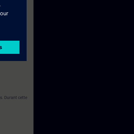
, ainsi que
UA dans
ure de
ogrammer un
s. Durant cette