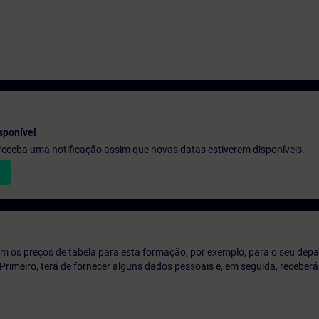
sponível
e receba uma notificação assim que novas datas estiverem disponíveis.
m os preços de tabela para esta formação, por exemplo, para o seu dep
o. Primeiro, terá de fornecer alguns dados pessoais e, em seguida, recebe