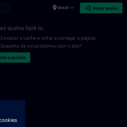
place
expand_more
login
earch
Brazil
Iniciar sessão
ez queira fazê-lo:
Esvaziar a cache e voltar a carregar a página.
Suspeita de um problema com o site?
atar a questão