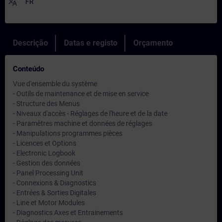
translate
FR
Descrição
Datas e registo
Orçamento
Conteúdo
Vue d'ensemble du système
- Outils de maintenance et de mise en service
- Structure des Menus
- Niveaux d'accès - Réglages de l'heure et de la date
- Paramètres machine et données de réglages
- Manipulations programmes pièces
- Licences et Options
- Electronic Logbook
- Gestion des données
- Panel Processing Unit
- Connexions & Diagnostics
- Entrées & Sorties Digitales
- Line et Motor Modules
- Diagnostics Axes et Entrainements