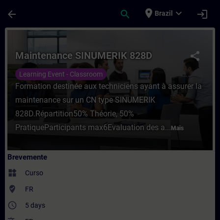
Avançar para Conteúdo Principal
Página carregada
place
expand_more
arrow_back
search
login
Brazil
Curso - Maintenance SINUMERIK 828D - Fo
Maintenance SINUMERIK 828D
share
Learning Event - Classroom
Formation destinée aux techniciens ayant à assurer la
maintenance sur un CN type SINUMERIK
828D.Répartition50% Théorie, 50%
PratiqueParticipants max6Evaluation des a...
Mais
Brevemente
widgets
Curso
where_to_vote
FR
access_time
5 days