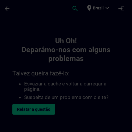
Avançar para Conteúdo Principal
Página carregada
place
expand_more
arrow_back
search
login
Brazil
Toc | SITRAIN
Uh Oh!
Deparámo-nos com alguns
problemas
Talvez queira fazê-lo:
Esvaziar a cache e voltar a carregar a
página.
Suspeita de um problema com o site?
Relatar a questão