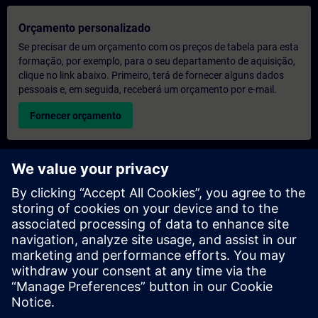
Orçamento personalizado
Se precisar de um orçamento com os preços de tabela para esta
formação, por exemplo, para o seu departamento de aquisição,
clique no link abaixo. Primeiro, terá de fornecer alguns dados
pessoais e, em seguida, receberá um orçamento por e-mail.
Fornecer orçamento
Pedido de informações sobre formação exclusiva
Preencha o formulário de pedido de informação abaixo se
desejar receber um orçamento para um curso de formação
exclusiva, seja nas suas instalações, online ou no nosso centro
de formação SITRAIN. Este tipo de pedido seria adequado para
grupos maiores (a partir de 6 pessoas). Depois de nos fornecer
os seus dados de contacto e as suas necessidades de
formação, receberá um orçamento da nossa parte.
Solicitar orçamento exclusivo