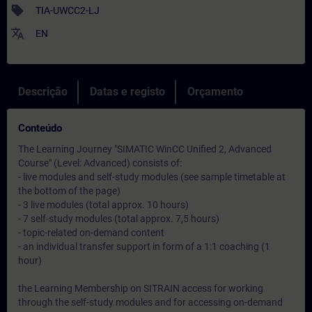
sell
TIA-UWCC2-LJ
translate
EN
Descrição
Datas e registo
Orçamento
Conteúdo
The Learning Journey "SIMATIC WinCC Unified 2, Advanced
Course" (Level: Advanced) consists of:
- live modules and self-study modules (see sample timetable at
the bottom of the page)
- 3 live modules (total approx. 10 hours)
- 7 self-study modules (total approx. 7,5 hours)
- topic-related on-demand content
- an individual transfer support in form of a 1:1 coaching (1
hour)
the Learning Membership on SITRAIN access for working
through the self-study modules and for accessing on-demand