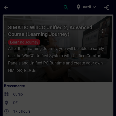
Avançar para Conteúdo Principal
Página carregada
place
expand_more
arrow_back
search
login
Brazil
Curso - SIMATIC WinCC Unified 2, Advanc
SIMATIC WinCC Unified 2, Advanced
more_vert
Course (Learning Journey)
Learning Journey
After this Learning Journey, you will be able to safely
use the WinCC Unified System with Unified Comfort
Panels and Unified PC Runtime and create your own
HMI proje...
Mais
Brevemente
widgets
Curso
where_to_vote
DE
access_time
17.5 hours