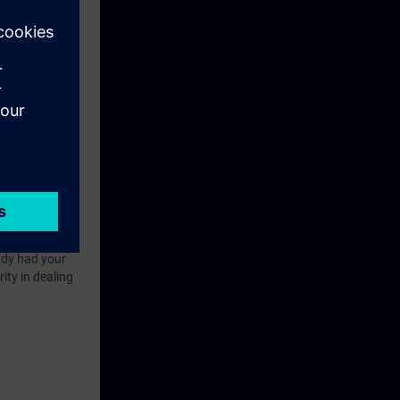
ady had your
ity in dealing