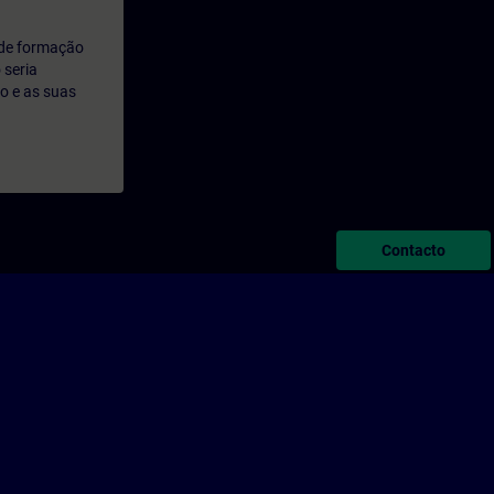
 de formação
 seria
o e as suas
Contacto