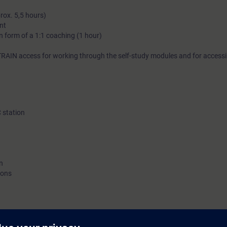
prox. 5,5 hours)
nt
in form of a 1:1 coaching (1 hour)
RAIN access for working through the self-study modules and for acces
C station
n
ions
d use your project engineering from a WinCC Unified Comfort Panel to a 