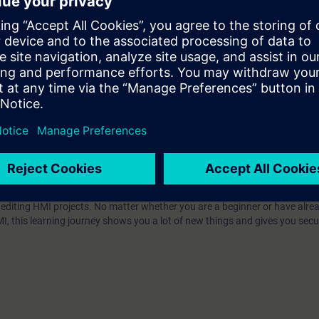
C stations.
 configurations of the WinCC Unified systems (client/server).
hives for big data.
arameter sets (recipes).
efficient engineering and design.
ed system configurations.
urney is personal and non-transferable.
r editing HMI projects. No matter whether you are a beginner or have alre
MI, this learning journey shows you a lot of new things and gives you secur