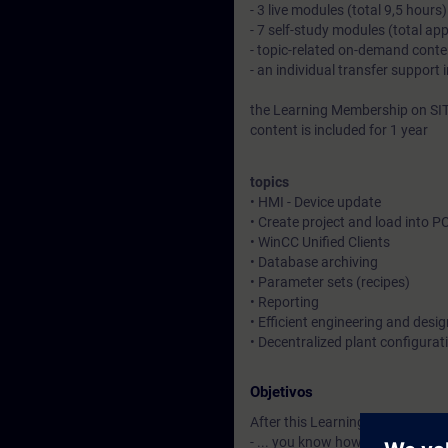
- 3 live modules (total 9,5 hours)
- 7 self-study modules (total ap
- topic-related on-demand conte
- an individual transfer support 
the Learning Membership on SIT
content is included for 1 year
topics
• HMI - Device update
• Create project and load into P
• WinCC Unified Clients
• Database archiving
• Parameter sets (recipes)
• Reporting
• Efficient engineering and desig
• Decentralized plant configurat
Objetivos
After this Learning Journey:
- ... you know how to change an