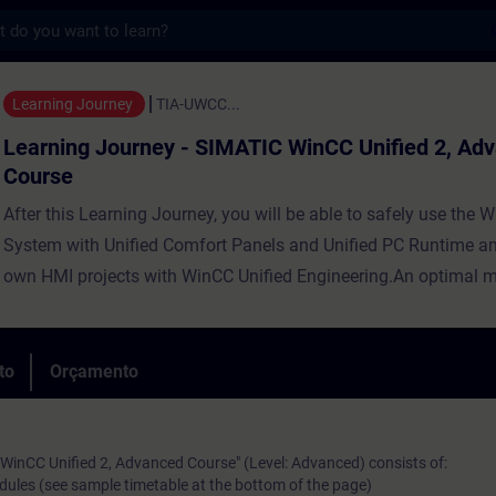
s
urney - SIMATIC WinCC Unified 2, Advance
Learning Journey
TIA-UWCC...
Learning Journey - SIMATIC WinCC Unified 2, Ad
Course
After this Learning Journey, you will be able to safely use the 
System with Unified Comfort Panels and Unified PC Runtime an
own HMI projects with WinCC Unified Engineering.An optimal m
live modules (online) and self-learning modules will provide you
the content imperative for your work and sustainable learning
success.Various practical tasks in our virtual exercise environ
to
Orçamento
throughout the Learning Journey help you to prepare for practi
application. The Learning Journey provides curated on-demand
support you in your own personal practice transfer.More inform
WinCC Unified 2, Advanced Course" (Level: Advanced) consists of:
odules (see sample timetable at the bottom of the page)
learning journeys