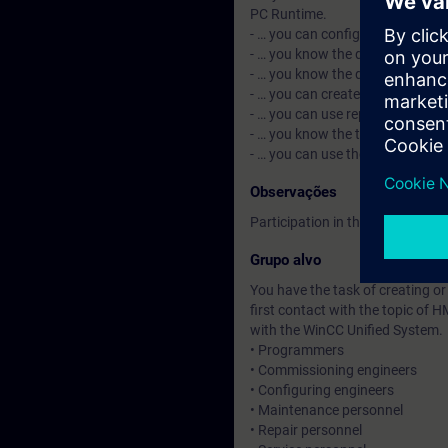
PC Runtime.
- … you can configure and load P
- … you know the different plant
- … you know the data-based arc
- … you can create and use the p
- … you can use reporting.
- … you know the topics such as 
- … you can use the decentraliz
Observações
Participation in the Learning Jo
Grupo alvo
You have the task of creating o
first contact with the topic of H
with the WinCC Unified System.
• Programmers
• Commissioning engineers
• Configuring engineers
• Maintenance personnel
• Repair personnel