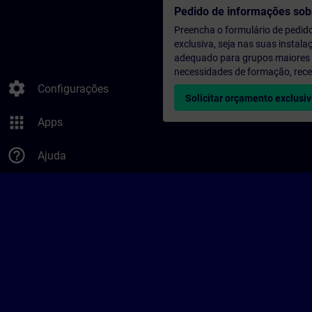
Pedido de informações sob
Preencha o formulário de pedid
exclusiva, seja nas suas instala
adequado para grupos maiores (a
necessidades de formação, rec
settings
Configurações
Solicitar orçamento exclusi
apps
Apps
help_outline
Ajuda