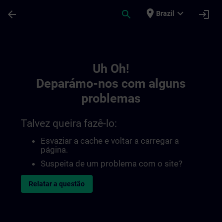
Avançar para Conteúdo Principal
Página carregada
place
expand_more
arrow_back
search
login
Brazil
Toc | SITRAIN
Uh Oh!
Deparámo-nos com alguns
problemas
Talvez queira fazê-lo:
Esvaziar a cache e voltar a carregar a
página.
Suspeita de um problema com o site?
Relatar a questão