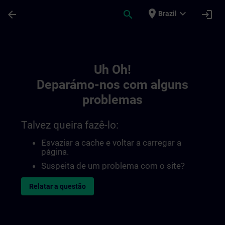
Avançar para Conteúdo Principal
Página carregada
place
expand_more
arrow_back
search
login
Brazil
Toc | SITRAIN
Uh Oh!
Deparámo-nos com alguns
problemas
Talvez queira fazê-lo:
Esvaziar a cache e voltar a carregar a
página.
Suspeita de um problema com o site?
Relatar a questão