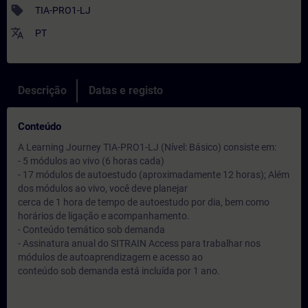
sell
TIA-PRO1-LJ
translate
PT
Descrição
Datas e registo
Conteúdo
A Learning Journey TIA-PRO1-LJ (Nível: Básico) consiste em:
- 5 módulos ao vivo (6 horas cada)
- 17 módulos de autoestudo (aproximadamente 12 horas); Além
dos módulos ao vivo, você deve planejar
cerca de 1 hora de tempo de autoestudo por dia, bem como
horários de ligação e acompanhamento.
- Conteúdo temático sob demanda
- Assinatura anual do SITRAIN Access para trabalhar nos
módulos de autoaprendizagem e acesso ao
conteúdo sob demanda está incluída por 1 ano.