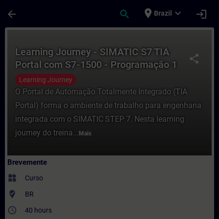
Avançar para Conteúdo Principal
Página carregada
place
expand_more
arrow_back
search
login
Brazil
Curso - Learning Journey - SIMATIC S7 TI
Learning Journey - SIMATIC S7 TIA
share
Portal com S7-1500 - Programação 1
Learning Journey
O Portal de Automação Totalmente Integrado (TIA
Portal) forma o ambiente de trabalho para engenharia
integrada com o SIMATIC STEP 7. Nesta learning
journey do treina...
Mais
Brevemente
widgets
Curso
where_to_vote
BR
access_time
40 hours