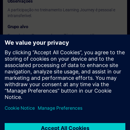
Observações
A participação no treinamento Learning Journey é pessoal e
intransferível.
Grupo alvo
Engenheiros, Programadores e Técnicos que utilizam ou
venham a utilizar o Simatic S7-1500
Datas e registo
Atualmente, nenhum evento disponível
Inscreva-se na lista de espera e receba uma notificação assim
que novas datas estiverem disponíveis.
Ativar serviço de notificação