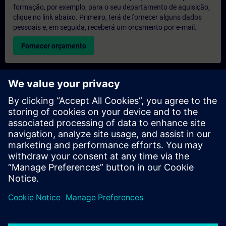
formação, por exemplo, para o seu departamento de aquisição,
clique no link abaixo. Primeiro, terá de fornecer alguns dados
pessoais e, em seguida, receberá um orçamento por e-mail.
Fornecer orçamento
Pedido de informações sobre formação exclusiva
Preencha o formulário de pedido de informação abaixo se
desejar receber um orçamento para um curso de formação
exclusiva, seja nas suas instalações, online ou no nosso centro
de formação SITRAIN. Este tipo de pedido seria adequado para
grupos maiores (a partir de 6 pessoas). Depois de nos fornecer
os seus dados de contacto e as suas necessidades de
formação, receberá um orçamento da nossa parte.
Solicitar orçamento exclusivo