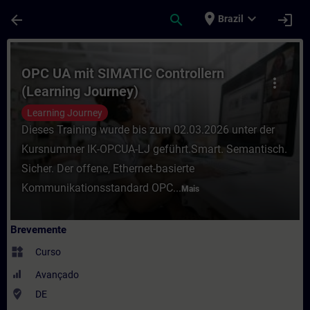
Avançar para Conteúdo Principal
Página carregada
place
expand_more
arrow_back
search
login
Brazil
Curso - OPC UA mit SIMATIC Controllern (
OPC UA mit SIMATIC Controllern
more_vert
(Learning Journey)
Learning Journey
Dieses Training wurde bis zum 02.03.2026 unter der
Kursnummer IK-OPCUA-LJ geführt.Smart. Semantisch.
Sicher. Der offene, Ethernet-basierte
Kommunikationsstandard OPC...
Mais
Brevemente
widgets
Curso
Avançado
where_to_vote
DE