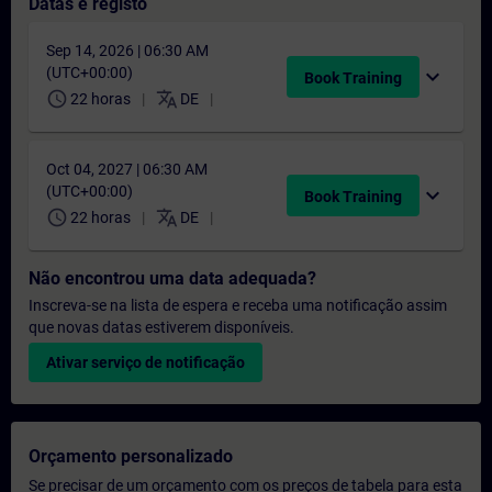
Datas e registo
Sep 14, 2026 | 06:30 AM
(UTC+00:00)
expand_more
Book Training
schedule
translate
22 horas
DE
Oct 04, 2027 | 06:30 AM
(UTC+00:00)
expand_more
Book Training
schedule
translate
22 horas
DE
Não encontrou uma data adequada?
Inscreva-se na lista de espera e receba uma notificação assim
que novas datas estiverem disponíveis.
Ativar serviço de notificação
Orçamento personalizado
Se precisar de um orçamento com os preços de tabela para esta