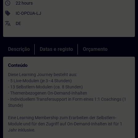
access_time
22 hours
sell
IC-OPCUA-LJ
translate
DE
Descrição
Datas e registo
Orçamento
Conteúdo
Diese Learning Journey besteht aus:
- 5 Live-Modulen (je 3–4 Stunden)
- 13 Selbstlern-Modulen (ca. 8 Stunden)
- Themenbezogenen On-Demand-Inhalten
- Individuellem Transfersupport in Form eines 1:1 Coachings (1
Stunde)
Eine Learning Membership zum Erarbeiten der Selbstlern-
Module und für den Zugriff auf On-Demand-Inhalten ist für 1
Jahr inklusive.