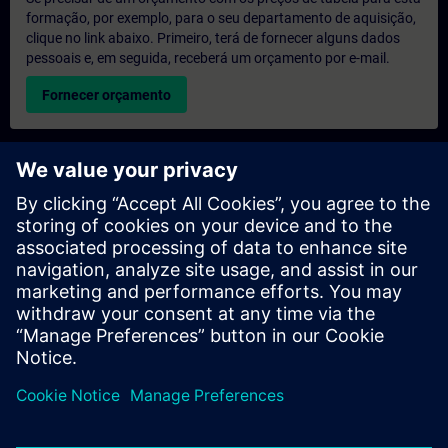
formação, por exemplo, para o seu departamento de aquisição,
clique no link abaixo. Primeiro, terá de fornecer alguns dados
pessoais e, em seguida, receberá um orçamento por e-mail.
Fornecer orçamento
Pedido de informações sobre formação exclusiva
Preencha o formulário de pedido de informação abaixo se
desejar receber um orçamento para um curso de formação
exclusiva, seja nas suas instalações, online ou no nosso centro
de formação SITRAIN. Este tipo de pedido seria adequado para
grupos maiores (a partir de 6 pessoas). Depois de nos fornecer
os seus dados de contacto e as suas necessidades de
formação, receberá um orçamento da nossa parte.
Solicitar orçamento exclusivo