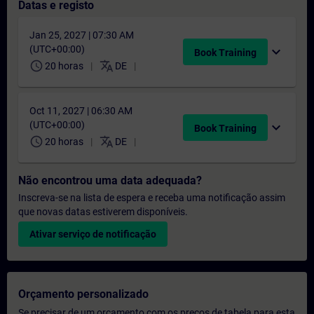
Datas e registo
Jan 25, 2027 | 07:30 AM
(UTC+00:00)
expand_more
Book Training
schedule
translate
20 horas
DE
Oct 11, 2027 | 06:30 AM
(UTC+00:00)
expand_more
Book Training
schedule
translate
20 horas
DE
Não encontrou uma data adequada?
Inscreva-se na lista de espera e receba uma notificação assim
que novas datas estiverem disponíveis.
Ativar serviço de notificação
Orçamento personalizado
Se precisar de um orçamento com os preços de tabela para esta