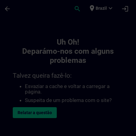
Avançar para Conteúdo Principal
Página carregada
place
expand_more
arrow_back
search
login
Brazil
Toc | SITRAIN
Uh Oh!
Deparámo-nos com alguns
problemas
Talvez queira fazê-lo:
Esvaziar a cache e voltar a carregar a
página.
Suspeita de um problema com o site?
Relatar a questão