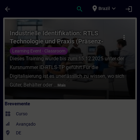
Avançar para Conteúdo Principal
Página carregada
place
expand_more
arrow_back
search
login
Brazil
Curso - Industrielle Identifikation: RTLS
Industrielle Identifikation: RTLS
more_vert
Technologie und Praxis (Präsenz-
Training)
Learning Event - Classroom
Dieses Training wurde bis zum 15.12.2025 unter der
Kursnummer ID-RTLS-TP geführt.Für die
Digitalisierung ist es unerlässlich zu wissen, wo sich
Güter, Behälter oder ...
Mais
Brevemente
widgets
Curso
Avançado
where_to_vote
DE