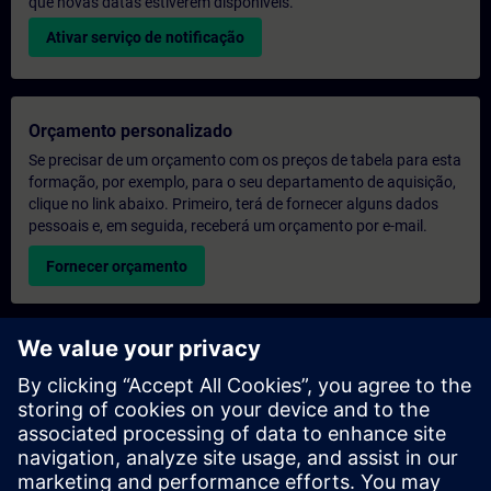
que novas datas estiverem disponíveis.
Ativar serviço de notificação
Orçamento personalizado
Se precisar de um orçamento com os preços de tabela para esta
formação, por exemplo, para o seu departamento de aquisição,
clique no link abaixo. Primeiro, terá de fornecer alguns dados
pessoais e, em seguida, receberá um orçamento por e-mail.
Fornecer orçamento
Pedido de informações sobre formação exclusiva
Preencha o formulário de pedido de informação abaixo se
desejar receber um orçamento para um curso de formação
exclusiva, seja nas suas instalações, online ou no nosso centro
de formação SITRAIN. Este tipo de pedido seria adequado para
grupos maiores (a partir de 6 pessoas). Depois de nos fornecer