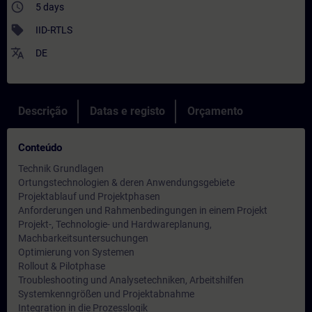
access_time
5 days
sell
IID-RTLS
translate
DE
Descrição
Datas e registo
Orçamento
Conteúdo
Technik Grundlagen
Ortungstechnologien & deren Anwendungsgebiete
Projektablauf und Projektphasen
Anforderungen und Rahmenbedingungen in einem Projekt
Projekt-, Technologie- und Hardwareplanung,
Machbarkeitsuntersuchungen
Optimierung von Systemen
Rollout & Pilotphase
Troubleshooting und Analysetechniken, Arbeitshilfen
Systemkenngrößen und Projektabnahme
Integration in die Prozesslogik