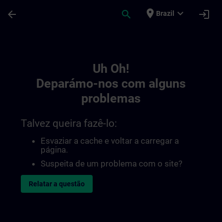
Avançar para Conteúdo Principal
Página carregada
place
expand_more
arrow_back
search
login
Brazil
Toc | SITRAIN
Uh Oh!
Deparámo-nos com alguns
problemas
Talvez queira fazê-lo:
Esvaziar a cache e voltar a carregar a
página.
Suspeita de um problema com o site?
Relatar a questão