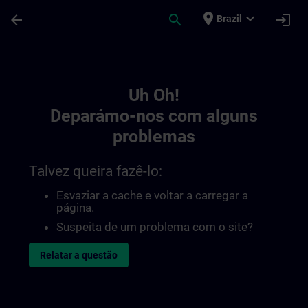
Avançar para Conteúdo Principal
Página carregada
place
expand_more
arrow_back
search
login
Brazil
Toc | SITRAIN
Uh Oh!
Deparámo-nos com alguns
problemas
Talvez queira fazê-lo:
Esvaziar a cache e voltar a carregar a
página.
Suspeita de um problema com o site?
Relatar a questão