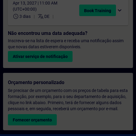
Apr 13, 2027 | 11:00 AM
(UTC+00:00)
expand_more
Book Training
schedule
translate
3 dias
DE
Não encontrou uma data adequada?
Inscreva-se na lista de espera e receba uma notificação assim
que novas datas estiverem disponíveis.
Ativar serviço de notificação
Orçamento personalizado
Se precisar de um orçamento com os preços de tabela para esta
formação, por exemplo, para o seu departamento de aquisição,
clique no link abaixo. Primeiro, terá de fornecer alguns dados
pessoais e, em seguida, receberá um orçamento por e-mail.
Fornecer orçamento