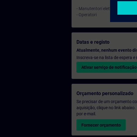
- Manutentori elettrici e meccani
- Operatori
Datas e registo
Atualmente, nenhum evento di
Inscreva-se na lista de espera 
Ativar serviço de notificação
Orçamento personalizado
Se precisar de um orçamento co
aquisição, clique no link abaix
por e-mail.
Fornecer orçamento