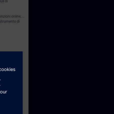
uli di
unzioni online, …
o strumento di