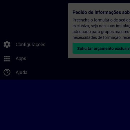
Pedido de informações sob
Preencha o formulário de pedid
exclusiva, seja nas suas instala
adequado para grupos maiores (a
necessidades de formação, rec
settings
Configurações
Solicitar orçamento exclusi
apps
Apps
help_outline
Ajuda