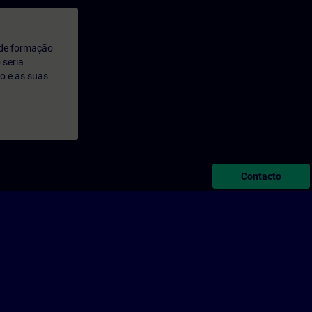
 de formação
 seria
o e as suas
Contacto