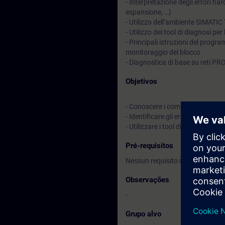
- Interpretazione degli errori ha
espansione, …)
- Utilizzo dell’ambiente SIMATIC T
- Utilizzo dei tool di diagnosi pe
- Principali istruzioni del progr
monitoraggio del blocco
- Diagnostica di base su reti P
Objetivos
- Conoscere i componenti tipici
- Identificare gli errori hardware
- Utilizzare i tool diagnostici pe
Pré-requisitos
Nessun requisito richiesto.
Observações
-
Grupo alvo