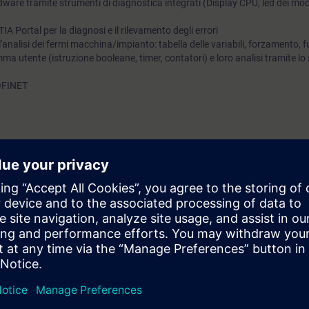
rdware tramite strumenti di diagnostica integrati (Display CPU, led dei mod
IA Portal per la diagnosi e il rilevamento degli errori
r l'analisi dei fermi macchina/impianto: tabella delle variabili, forzamento, f
amma utente (istruzione booleane, timer, contatori) e loro analisi tramite l
ROFINET
 di un sistema di automazione
r diagnosticare guasti e ripristinare il sistema di automazione