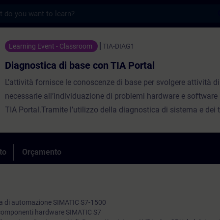
s
 di base con TIA Portal - Formação - Form
Learning Event - Classroom
TIA-DIAG1
Diagnostica di base con TIA Portal
L’attività fornisce le conoscenze di base per svolgere attività di
necessarie all’individuazione di problemi hardware e software
TIA Portal.Tramite l’utilizzo della diagnostica di sistema e dei t
verrà mostrato ai partecipanti come identificare la causa di un
un fermo macchina, di valutarne la gravità e di intervenire per ri
sistema di automazione.Verranno inoltre fornite nozioni base 
to
Orçamento
l’identificazione di guasti sulle reti di comunicazione.
tema di automazione SIMATIC S7-1500
di componenti hardware SIMATIC S7