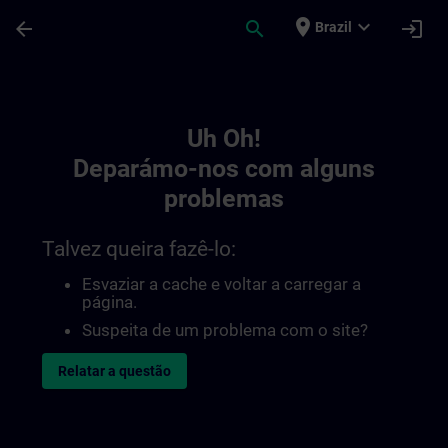
Avançar para Conteúdo Principal
Página carregada
place
expand_more
arrow_back
search
login
Brazil
Toc | SITRAIN
Uh Oh!
Deparámo-nos com alguns
problemas
Talvez queira fazê-lo:
Esvaziar a cache e voltar a carregar a
página.
Suspeita de um problema com o site?
Relatar a questão