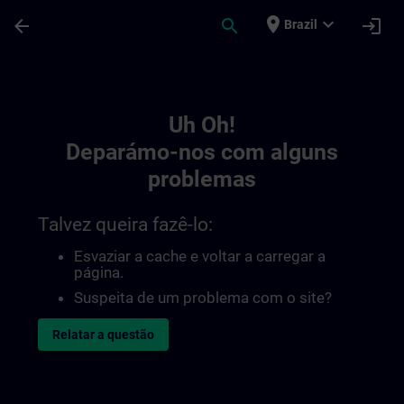
Avançar para Conteúdo Principal
Página carregada
place
expand_more
arrow_back
search
login
Brazil
Toc | SITRAIN
Uh Oh!
Deparámo-nos com alguns
problemas
Talvez queira fazê-lo:
Esvaziar a cache e voltar a carregar a
página.
Suspeita de um problema com o site?
Relatar a questão