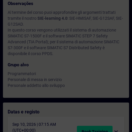
Observações
Al termine del corso puoi approfondire gli argomenti trattati
tramite il nostro
SIE-learning 4.0
: SIE-HMISAF, SIE-G12SAF, SIE-
G12SAD.
In questo corso vengono utilizzati il sistema di automazione
SIMATIC S7-1500F e il software SIMATIC STEP 7 Safety
Advanced (TIA Portal); per il sistema di automazione SIMATIC
S7-300F e il software SIMATIC S7 Distributed Safety è
disponibile il corso PPDS.
Grupo alvo
Programmatori
Personale di messa in servizio
Personale addetto allo sviluppo
Datas e registo
Sep 10, 2026 | 07:15 AM
(UTC+00:00)
expand_more
Book Training