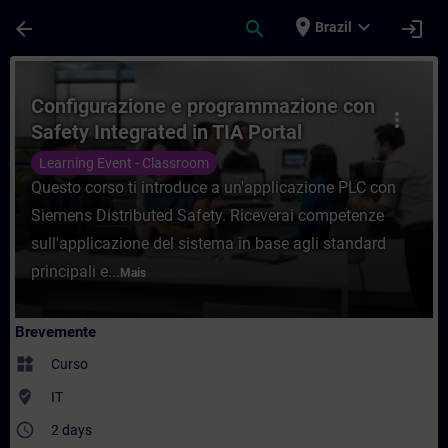
Avançar para Conteúdo Principal
Página carregada
place
expand_more
arrow_back
search
login
Brazil
Curso - Configurazione e programmazione 
Configurazione e programmazione con
more_vert
Safety Integrated in TIA Portal
Learning Event - Classroom
Questo corso ti introduce a un'applicazione PLC con
Siemens Distributed Safety. Riceverai competenze
sull'applicazione del sistema in base agli standard
principali e...
Mais
Brevemente
widgets
Curso
where_to_vote
IT
access_time
2 days