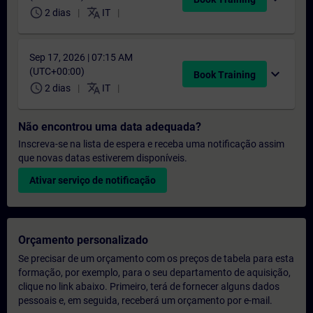
schedule
translate
2 dias
IT
Sep 17, 2026 | 07:15 AM
(UTC+00:00)
expand_more
Book Training
schedule
translate
2 dias
IT
Não encontrou uma data adequada?
Inscreva-se na lista de espera e receba uma notificação assim
que novas datas estiverem disponíveis.
Ativar serviço de notificação
Orçamento personalizado
Se precisar de um orçamento com os preços de tabela para esta
formação, por exemplo, para o seu departamento de aquisição,
clique no link abaixo. Primeiro, terá de fornecer alguns dados
pessoais e, em seguida, receberá um orçamento por e-mail.