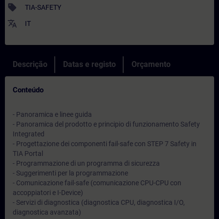
sell
TIA-SAFETY
translate
IT
Descrição
Datas e registo
Orçamento
Conteúdo
- Panoramica e linee guida
- Panoramica del prodotto e principio di funzionamento Safety
Integrated
- Progettazione dei componenti fail-safe con STEP 7 Safety in
TIA Portal
- Programmazione di un programma di sicurezza
- Suggerimenti per la programmazione
- Comunicazione fail-safe (comunicazione CPU-CPU con
accoppiatori e I-Device)
- Servizi di diagnostica (diagnostica CPU, diagnostica I/O,
diagnostica avanzata)