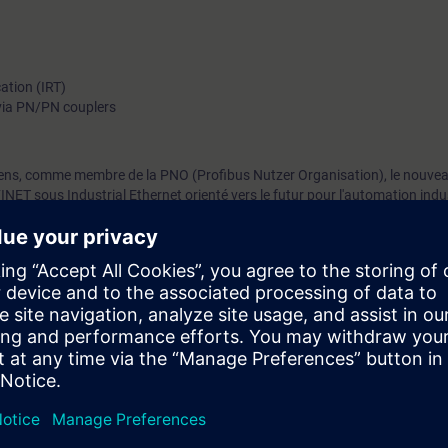
tion (IRT)
ia PN/PN couplers
ens, comme membre de la PNO (Profibus Nutzer Organisation), le nouve
NET sous Industrial Ethernet orienté vers le futur pour l'automation indus
IMATIC NET vous apprenez à mettre en service, paramétrer et dépanner d
T.
cquises seront approfondies à travers de nombreux exercices pratiques.
o-apprentissage qui vous permettra, après le cours de présence, d'appro
le cours de présence. Cela vous permettra d’accroître votre succès d'a
respondantes aux TIA-PRO1, TIA-SERV2 or TIA-SYSUP
ne vous permettra de vous assurer que la formation choisie par vos soin
TIAPN
.