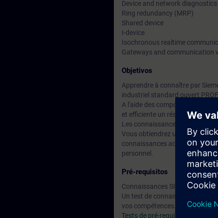
Device and network diagnostics
Ring redundancy (MRP)
Shared device
I-device
Isochronous realtime communica
Gateways and communication v
Objetivos
Apprendre à connaître par Siem
industriel standard ouvert PROFI
A l'aide des composants de la S
et efficiente un réseau PROFINE
Les connaissances théoriques a
Vous obtiendrez un module d'aut
connaissances acquises pendant 
personnel.
Pré-requisitos
Connaissances SIMATIC S7 cor
Un test de connaissances en lig
vos compétences.
Tests de pré-requis en ligne IK-