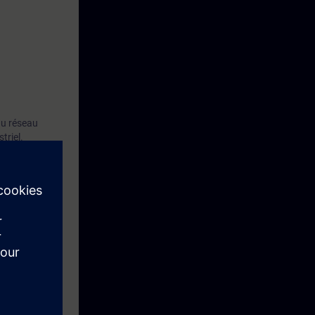
au réseau
triel.
e façon rapide
fondir les
pprentissage
s corresponde à