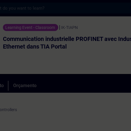
s
on industrielle PROFINET avec Industrial 
Learning Event - Classroom
IK-TIAPN
Communication industrielle PROFINET avec Indus
Ethernet dans TIA Portal
to
Orçamento
ntrollers