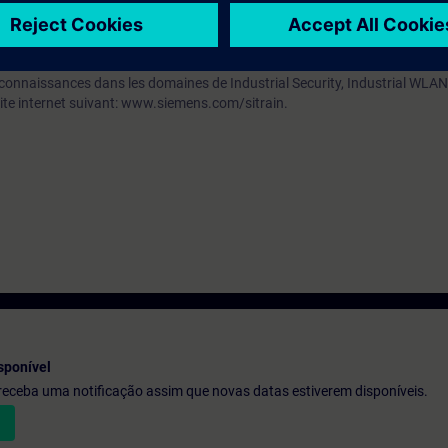
vec un automate SIMATIC S7-1500 et le logiciel TIA-PORTAL.
 connaissances dans les domaines de Industrial Security, Industrial WLA
site internet suivant: www.siemens.com/sitrain.
sponível
e receba uma notificação assim que novas datas estiverem disponíveis.