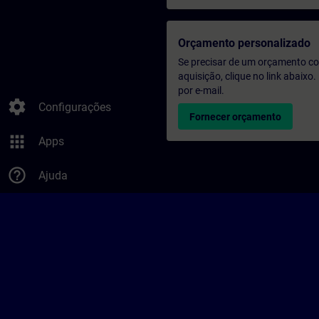
Orçamento personalizado
Se precisar de um orçamento co
aquisição, clique no link abaix
por e-mail.
settings
Configurações
Fornecer orçamento
apps
Apps
help_outline
Ajuda