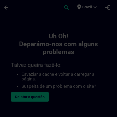
Avançar para Conteúdo Principal
Página carregada
place
expand_more
arrow_back
search
login
Brazil
Toc | SITRAIN
Uh Oh!
Deparámo-nos com alguns
problemas
Talvez queira fazê-lo:
Esvaziar a cache e voltar a carregar a
página.
Suspeita de um problema com o site?
Relatar a questão