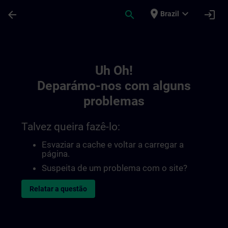
Avançar para Conteúdo Principal
Página carregada
place
expand_more
arrow_back
search
login
Brazil
Toc | SITRAIN
Uh Oh!
Deparámo-nos com alguns
problemas
Talvez queira fazê-lo:
Esvaziar a cache e voltar a carregar a
página.
Suspeita de um problema com o site?
Relatar a questão