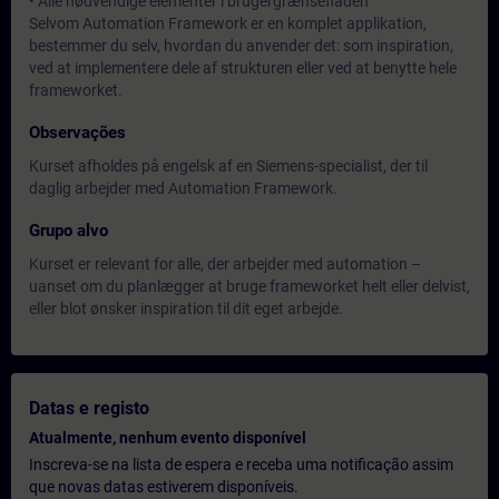
• Alle nødvendige elementer i brugergrænsefladen
Selvom Automation Framework er en komplet applikation,
bestemmer du selv, hvordan du anvender det: som inspiration,
ved at implementere dele af strukturen eller ved at benytte hele
frameworket.
Observações
Kurset afholdes på engelsk af en Siemens-specialist, der til
daglig arbejder med Automation Framework.
Grupo alvo
Kurset er relevant for alle, der arbejder med automation –
uanset om du planlægger at bruge frameworket helt eller delvist,
eller blot ønsker inspiration til dit eget arbejde.
Datas e registo
Atualmente, nenhum evento disponível
Inscreva-se na lista de espera e receba uma notificação assim
que novas datas estiverem disponíveis.