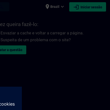
place
expand_more
login
earch
Brazil
Iniciar sessão
ez queira fazê-lo:
Esvaziar a cache e voltar a carregar a página.
Suspeita de um problema com o site?
atar a questão