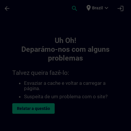
Avançar para Conteúdo Principal
Página carregada
place
expand_more
arrow_back
search
login
Brazil
Toc | SITRAIN
Uh Oh!
Deparámo-nos com alguns
problemas
Talvez queira fazê-lo:
Esvaziar a cache e voltar a carregar a
página.
Suspeita de um problema com o site?
Relatar a questão