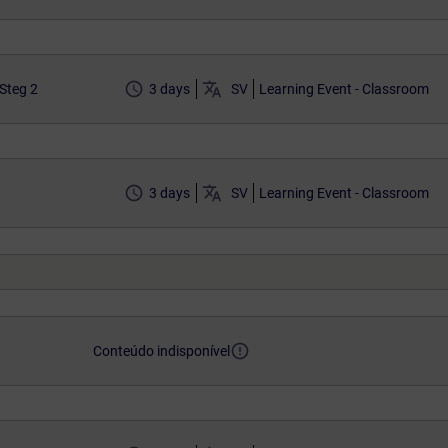
access_time
translate
Steg 2
3 days
SV
Learning Event - Classroom
access_time
translate
3 days
SV
Learning Event - Classroom
error_outline
Conteúdo indisponível