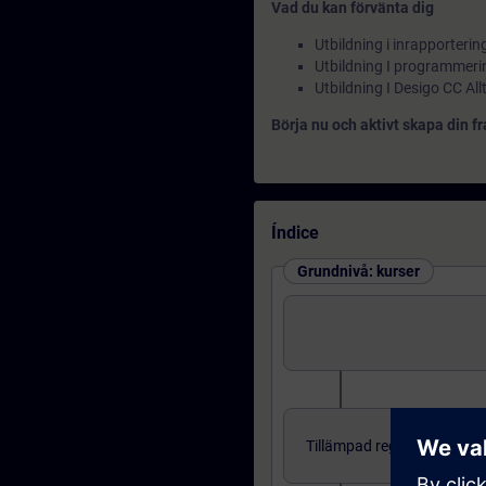
Vad du kan förvänta dig
Utbildning i inrapporter
Utbildning I programmeri
Utbildning I Desigo CC Allt
Börja nu och aktivt skapa din 
Índice
Grundnivå: kurser
Tillämpad reglerteknik för