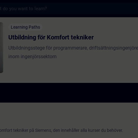
s
ör Komfort tekniker - Formação - Formação
Learning Paths
Utbildning för Komfort tekniker
Utbildningsstege för programmerare, driftsättningsingenjöre
inom ingenjörssektorn
mfort tekniker på Siemens, den innehåller alla kurser du behöver.