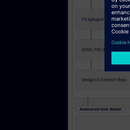
PX Igångkörning/Program
GEN3, PXC 4,5 och 7
Desigo CC Komfort Steg1
Avancerad nivå: kurser