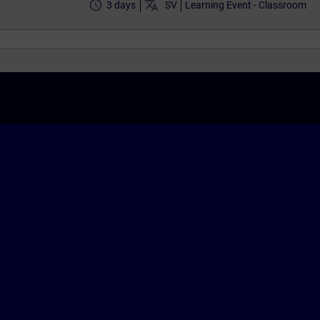
access_time
translate
3 days
SV
Learning Event - Classroom