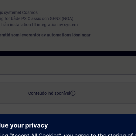
ings systemet Cosmos
ng för både PX Classic och GEN3 (NGA)
 från installation till integration av system
framtid som leverantör av automations lösningar
error_outline
Conteúdo indisponível
access_time
translate
 kunder
3 days
SV
Learning Event - Classroom