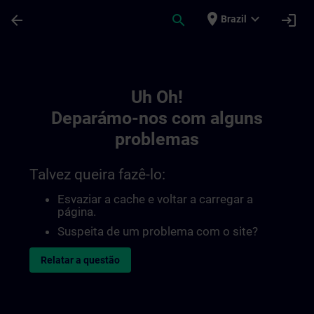
Avançar para Conteúdo Principal
Página carregada
place
expand_more
arrow_back
search
login
Brazil
Toc | SITRAIN
Uh Oh!
Deparámo-nos com alguns
problemas
Talvez queira fazê-lo:
Esvaziar a cache e voltar a carregar a
página.
Suspeita de um problema com o site?
Relatar a questão