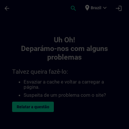
Avançar para Conteúdo Principal
Página carregada
place
expand_more
arrow_back
search
login
Brazil
Toc | SITRAIN
Uh Oh!
Deparámo-nos com alguns
problemas
Talvez queira fazê-lo:
Esvaziar a cache e voltar a carregar a
página.
Suspeita de um problema com o site?
Relatar a questão