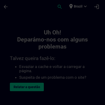
Avançar para Conteúdo Principal
Página carregada
place
expand_more
arrow_back
search
login
Brazil
Toc | SITRAIN
Uh Oh!
Deparámo-nos com alguns
problemas
Talvez queira fazê-lo:
Esvaziar a cache e voltar a carregar a
página.
Suspeita de um problema com o site?
Relatar a questão