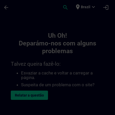
Avançar para Conteúdo Principal
Página carregada
place
expand_more
arrow_back
search
login
Brazil
Toc | SITRAIN
Uh Oh!
Deparámo-nos com alguns
problemas
Talvez queira fazê-lo:
Esvaziar a cache e voltar a carregar a
página.
Suspeita de um problema com o site?
Relatar a questão