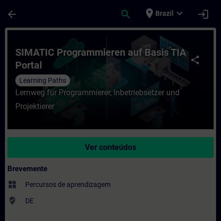
Avançar para Conteúdo Principal
Página carregada
place
expand_more
arrow_back
search
login
Brazil
Curso - SIMATIC Programmieren auf Basis 
SIMATIC Programmieren auf Basis TIA
share
Portal
Learning Paths
Lernweg für Programmierer, Inbetriebsetzer und
Projektierer
Ver conteúdos
Brevemente
widgets
Percursos de aprendizagem
where_to_vote
DE