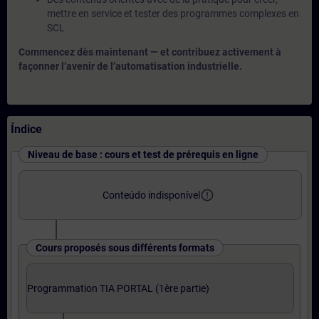
mettre en service et tester des programmes complexes en
SCL
Commencez dès maintenant — et contribuez activement à
façonner l’avenir de l’automatisation industrielle.
Índice
Niveau de base : cours et test de prérequis en ligne
error_outline
Conteúdo indisponível
Cours proposés sous différents formats
Programmation TIA PORTAL (1ère partie)