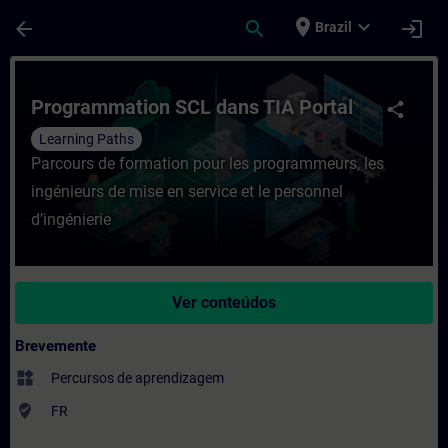
Avançar para Conteúdo Principal
Página carregada
place
expand_more
arrow_back
search
login
Brazil
Curso - Programmation SCL dans TIA Port
Programmation SCL dans TIA Portal
share
Learning Paths
Parcours de formation pour les programmeurs, les
ingénieurs de mise en service et le personnel
d’ingénierie
Ver conteúdos
Brevemente
widgets
Percursos de aprendizagem
where_to_vote
FR