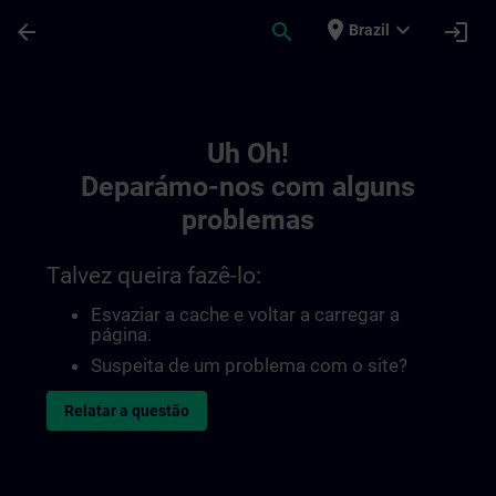
Avançar para Conteúdo Principal
Página carregada
place
expand_more
arrow_back
search
login
Brazil
Toc | SITRAIN
Uh Oh!
Deparámo-nos com alguns
problemas
Talvez queira fazê-lo:
Esvaziar a cache e voltar a carregar a
página.
Suspeita de um problema com o site?
Relatar a questão